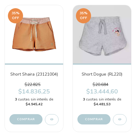
35
%
35
%
OFF
OFF
Short Shaira (23121004)
Short Dogue (RL220)
$22.825
$20.684
$14.836,25
$13.444,60
3
cuotas sin interés de
3
cuotas sin interés de
$4.945,42
$4.481,53
COMPRAR
COMPRAR