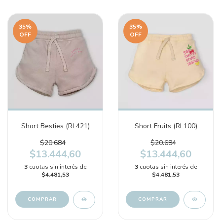
35
%
35
%
OFF
OFF
Short Besties (RL421)
Short Fruits (RL100)
$20.684
$20.684
$13.444,60
$13.444,60
3
cuotas sin interés de
3
cuotas sin interés de
$4.481,53
$4.481,53
COMPRAR
COMPRAR