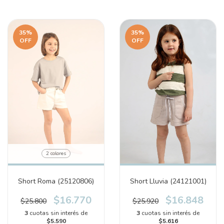
35
%
35
%
OFF
OFF
2 colores
Short Roma (25120806)
Short Lluvia (24121001)
$16.770
$16.848
$25.800
$25.920
3
cuotas sin interés de
3
cuotas sin interés de
$5.590
$5.616