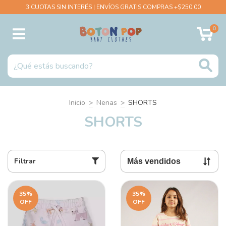
3 CUOTAS SIN INTERÉS | ENVÍOS GRATIS COMPRAS +$250.00
0
Inicio
>
Nenas
>
SHORTS
SHORTS
Filtrar
35
%
35
%
OFF
OFF