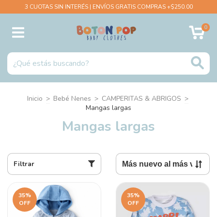
3 CUOTAS SIN INTERÉS | ENVÍOS GRATIS COMPRAS +$250.00
0
Inicio
>
Bebé Nenes
>
CAMPERITAS & ABRIGOS
>
Mangas largas
Mangas largas
Filtrar
35
%
35
%
OFF
OFF