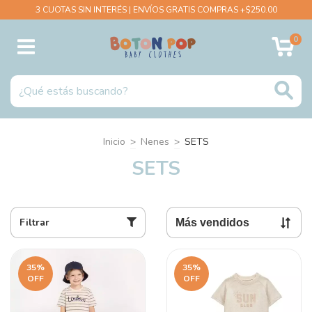
3 CUOTAS SIN INTERÉS | ENVÍOS GRATIS COMPRAS +$250.00
0
Inicio
>
Nenes
>
SETS
SETS
Filtrar
35
%
35
%
OFF
OFF