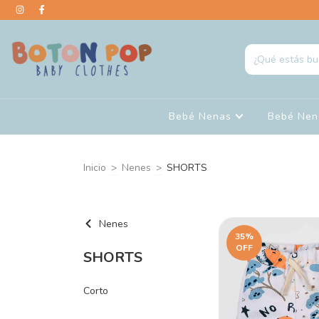
Bebé Nenas
Bebé Ne
Inicio
>
Nenes
>
SHORTS
Nenes
35
%
OFF
SHORTS
Corto