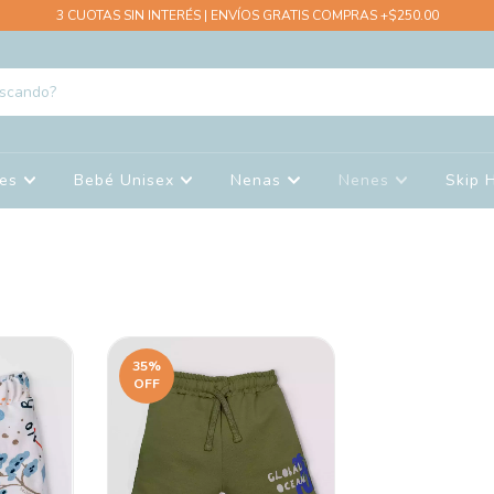
3 CUOTAS SIN INTERÉS | ENVÍOS GRATIS COMPRAS +$250.00
nes
Bebé Unisex
Nenas
Nenes
Skip 
35
%
OFF