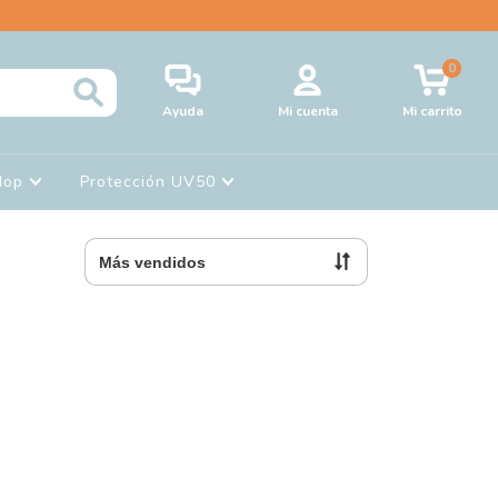
0
Ayuda
Mi cuenta
Mi carrito
Hop
Protección UV50