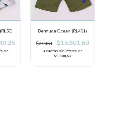
(RL50)
Bermuda Ocean (RL401)
49,35
$15.901,60
$24.464
és de
3
cuotas sin interés de
$5.300,53