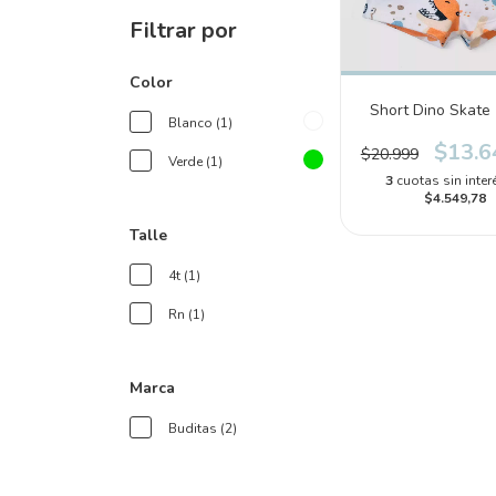
Filtrar por
Color
Short Dino Skate 
Blanco (1)
$13.6
$20.999
Verde (1)
3
cuotas sin inter
$4.549,78
Talle
4t (1)
Rn (1)
Marca
Buditas (2)