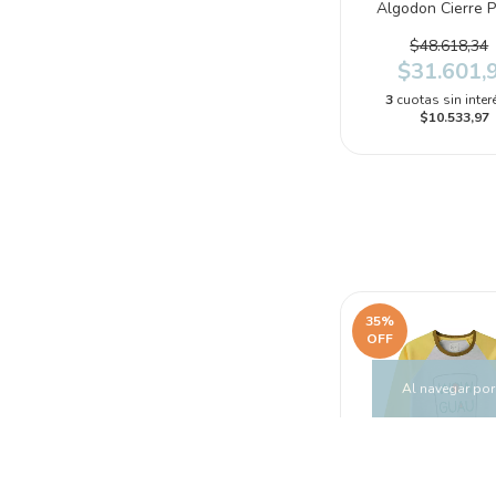
Algodon Cierre P
(2R016910)
$48.618,34
$31.601,
3
cuotas sin inter
$10.533,97
35
%
OFF
Al navegar por 