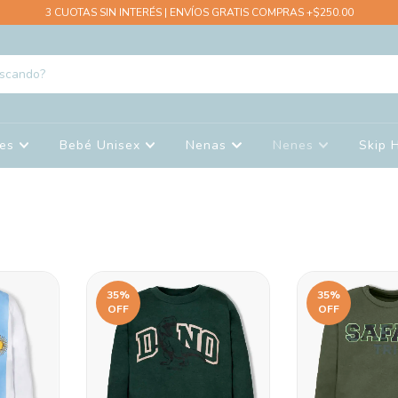
3 CUOTAS SIN INTERÉS | ENVÍOS GRATIS COMPRAS +$250.00
nes
Bebé Unisex
Nenas
Nenes
Skip 
35
%
35
%
OFF
OFF