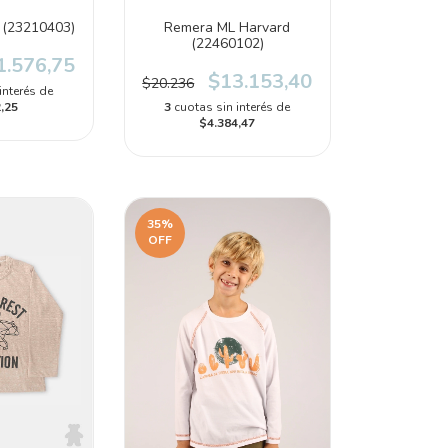
o (23210403)
Remera ML Harvard
(22460102)
1.576,75
$13.153,40
$20.236
interés de
,25
3
cuotas sin interés de
$4.384,47
35
%
OFF