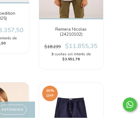
pedition
025)
3.357,50
Remera Nicolas
(24210102)
interés de
,50
$11.855,35
$18.239
3
cuotas sin interés de
$3.951,78
35
%
OFF
ENTENDIDO