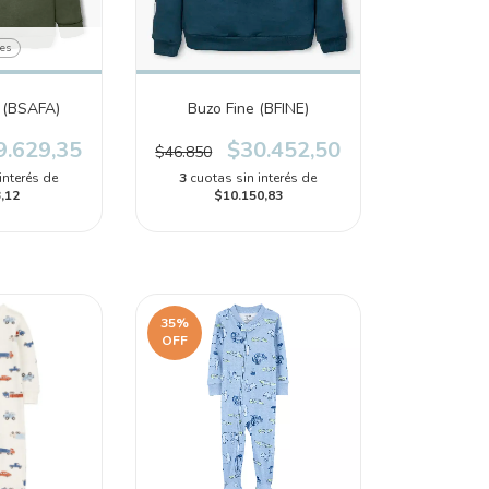
res
i (BSAFA)
Buzo Fine (BFINE)
9.629,35
$30.452,50
$46.850
interés de
3
cuotas sin interés de
,12
$10.150,83
35
%
OFF