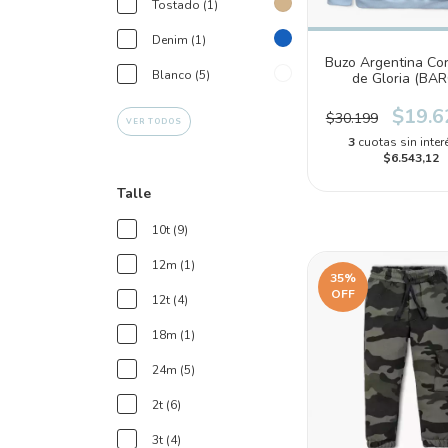
Tostado (1)
Denim (1)
Buzo Argentina Co
Blanco (5)
de Gloria (BA
$19.6
$30.199
VER TODOS
3
cuotas sin inter
$6.543,12
Talle
10t (9)
12m (1)
35
%
OFF
12t (4)
18m (1)
24m (5)
2t (6)
3t (4)