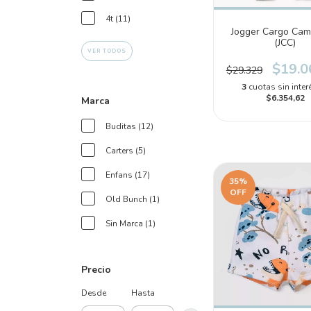
4t (11)
Jogger Cargo Cam
(JCC)
VER TODOS
$19.0
$29.329
3
cuotas sin inter
$6.354,62
Marca
Buditas (12)
Carters (5)
Enfans (17)
35
%
OFF
Old Bunch (1)
Sin Marca (1)
Precio
Desde
Hasta