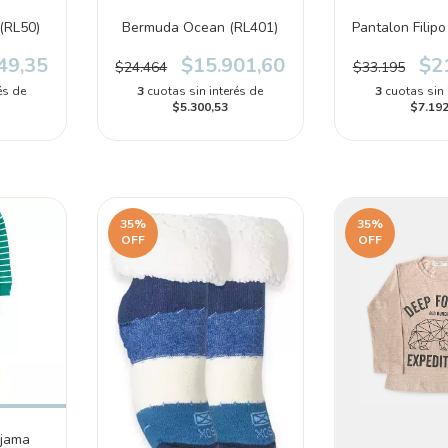
(RL50)
Bermuda Ocean (RL401)
Pantalon Filip
49,35
$15.901,60
$2
$24.464
$33.195
és de
3
cuotas sin interés de
3
cuotas sin 
$5.300,53
$7.192
35
%
35
%
OFF
OFF
ijama