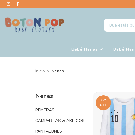
Bebé Nenas
Bebé Ne
Inicio
>
Nenes
Nenes
35
%
OFF
REMERAS
CAMPERITAS & ABRIGOS
PANTALONES