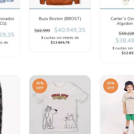
ronados
Buzo Boston (BBOST)
Carter´s Osi
RCG)
Algodon 
(2S894
$40.949,35
$62.999
29,35
$59.228
3
cuotas sin interés de
$38.4
és de
$13.649,78
3
cuotas sin 
$12.83
35
%
35
%
OFF
OFF