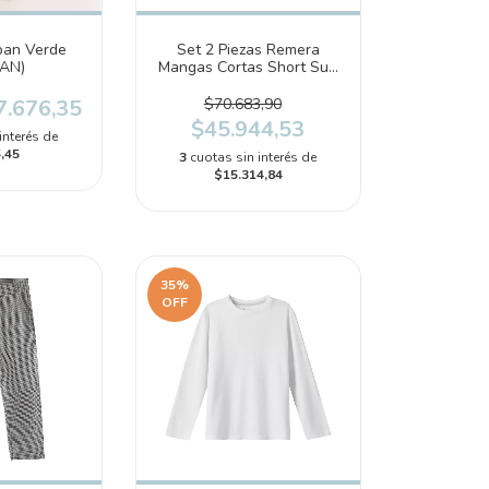
ban Verde
Set 2 Piezas Remera
AN)
Mangas Cortas Short Sun
Club (2T083710)
7.676,35
$70.683,90
$45.944,53
interés de
,45
3
cuotas sin interés de
$15.314,84
35
%
OFF