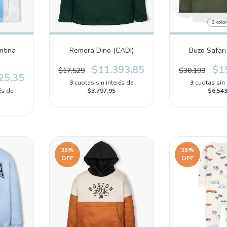
2 colo
ntina
Remera Dino (CADI)
Buzo Safar
$11.393,85
$1
$17.529
$30.199
25,35
3
cuotas sin interés de
3
cuotas sin 
és de
$3.797,95
$6.543
35
%
35
%
OFF
OFF