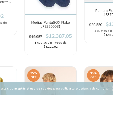
errito
Remera Ex
(4537
92
Medias PantuSOX Flake
és de
$1
$20.550
(L783200081)
3
cuotas sin 
$4.452
$12.387,05
$19.057
3
cuotas sin interés de
$4.129,02
35
%
35
%
OFF
OFF
este sitio
aceptás el uso de cookies
para agilizar tu experiencia de compra.