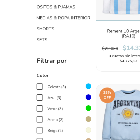
OSITOS & PIJAMAS
MEDIAS & ROPA INTERIOR
SHORTS
Remera 10 Arge
(RA10)
SETS
$14.3
$22.039
3
cuotas sin inter
Filtrar por
$4.775,12
Color
Celeste (3)
35
%
OFF
Azul (3)
Verde (3)
Arena (2)
Beige (2)