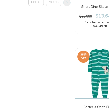
Short Dino Skate 
$13.6
$20.999
3
cuotas sin inter
$4.549,78
35
%
OFF
Carter´s Osito P