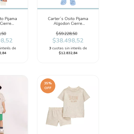
to Pijama
Carter´s Osito Pijama
Cierre
Algodon Cierre
510)
(2S401110)
,50
$59.228,50
98,52
$38.498,52
interés de
3
cuotas sin interés de
2,84
$12.832,84
35
%
OFF