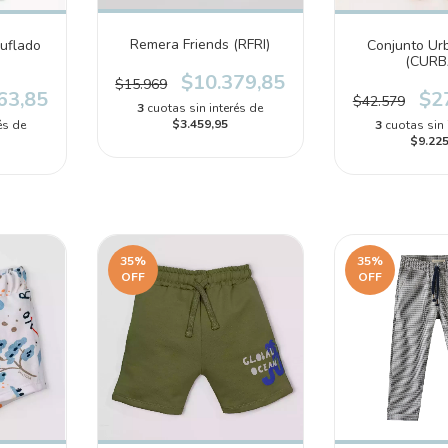
Remera Friends (RFRI)
uflado
Conjunto Ur
(CURB
$10.379,85
$15.969
63,85
$2
$42.579
3
cuotas sin interés de
$3.459,95
és de
3
cuotas sin 
$9.225
35
%
35
%
OFF
OFF