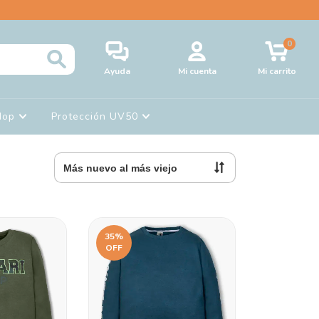
0
Ayuda
Mi cuenta
Mi carrito
Hop
Protección UV50
35
%
OFF