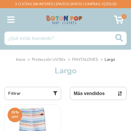
3 CUOTAS SIN INTERÉS | ENVÍOS GRATIS COMPRAS +$250.00
0
Inicio
>
Protección UV50+
>
PANTALONES
>
Largo
Largo
Filtrar
35
%
OFF