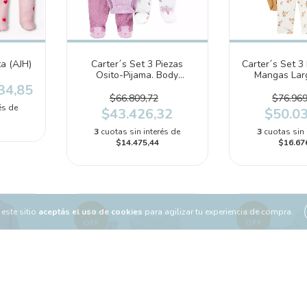
ta (AJH)
Carter´s Set 3 Piezas
Carter´s Set 3
Osito-Pijama. Body
Mangas Lar
mangas largas y Pantalón
Mangas Corta
34,85
"Cachorros" (1N689710)
(1T006
$66.809,72
$76.969
és de
$43.426,32
$50.0
3
cuotas sin interés de
3
cuotas sin 
$14.475,44
$16.67
este sitio
aceptás el uso de cookies
para agilizar tu experiencia de compra.
35
%
35
%
OFF
OFF