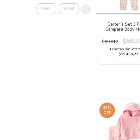
Carter´s Set 3 P
Campera Body M
Cortas Pantalon 
(1S938810)
$58.3
$89.812
3
cuotas sin inter
$19.459,27
35
%
OFF