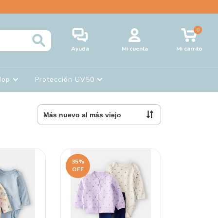
0
Ayuda
Mi cuenta
Mi carrito
Hop
Protección UV50
35
%
OFF