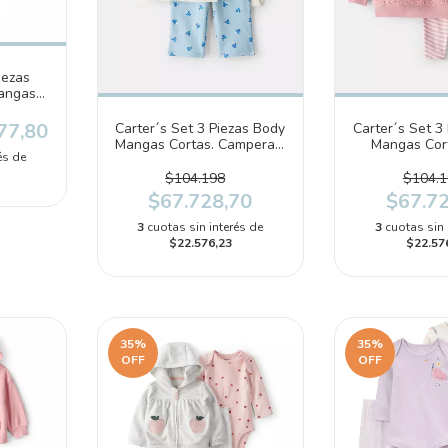
iezas
angas
Floral
77,80
Carter´s Set 3 Piezas Body
Carter´s Set 3
Mangas Cortas. Campera y
Mangas Cor
és de
Pantalon (1U039610)
Capucha y 
(1U039
$104.198
$104.1
$67.728,70
$67.7
3
cuotas sin interés de
3
cuotas sin 
$22.576,23
$22.57
35
%
35
%
OFF
OFF