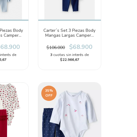
 Piezas Body
Carter´s Set 3 Piezas Body
as Campera
Mangas Largas Campera
1T883010)
Pantalon Floreado
(1T878310)
68.900
$68.900
$106.000
interés de
3
cuotas sin interés de
6,67
$22.966,67
35
%
OFF