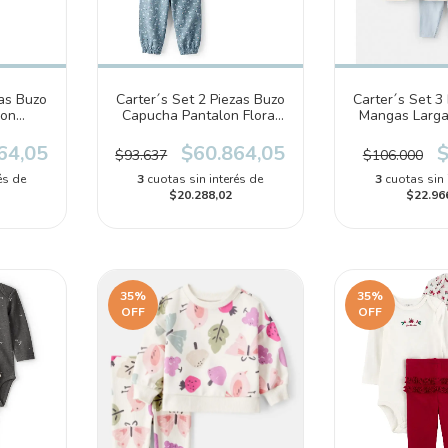
zas Buzo
Carter´s Set 2 Piezas Buzo
Carter´s Set 3
lon
Capucha Pantalon Floral
Mangas Larg
9110)
(1T891210)
Pantalon (
64,05
$60.864,05
$
$93.637
$106.000
és de
3
cuotas sin interés de
3
cuotas sin 
$20.288,02
$22.96
35
%
35
%
OFF
OFF