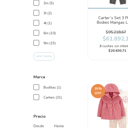
3m (5)
3t (2)
Carter´s Set 3 P
Bodies Mangas L
4t (1)
Pantalon Amo
(1T620710)
$95.218,67
6m (10)
$61.892,
9m (15)
3
cuotas sin inter
$20.630,71
VER TODOS
Marca
Buditas (1)
35
%
OFF
Carters (31)
Precio
Desde
Hasta