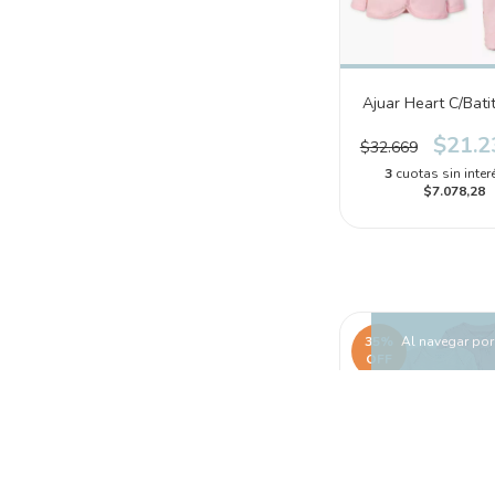
Ajuar Heart C/Bati
$21.2
$32.669
3
cuotas sin inter
$7.078,28
Al navegar por 
35
%
OFF