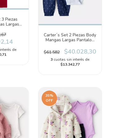
 3 Piezas
as Largas
1R735110)
,67
Carter´s Set 2 Piezas Body
Mangas Largas Pantalon
92,14
(1T549610)
interés de
$40.028,30
$61.582
0,71
3
cuotas sin interés de
$13.342,77
35
%
OFF