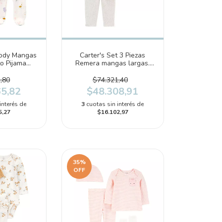
Body Mangas
Carter's Set 3 Piezas
o Pijama
Remera mangas largas.
ajaritos
Gorro y Pantalón
710)
(1P870110)
,80
$74.321,40
65,82
$48.308,91
interés de
3
cuotas sin interés de
5,27
$16.102,97
35
%
OFF