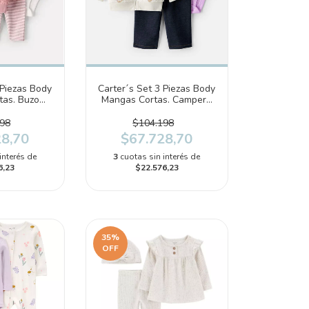
 Piezas Body
Carter´s Set 3 Piezas Body
tas. Buzo
Mangas Cortas. Campera
Pantalon
Capucha y Pantalon
510)
(1U039310)
98
$104.198
28,70
$67.728,70
interés de
3
cuotas sin interés de
6,23
$22.576,23
35
%
OFF