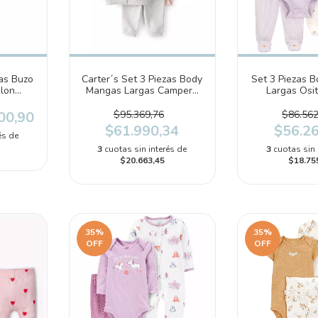
zas Buzo
Carter´s Set 3 Piezas Body
Set 3 Piezas 
lon
Mangas Largas Campera
Largas Osit
Capucha Pantalon
Pantalon P
Manzanas (1T845810)
(1R038
00,90
$95.369,76
$86.562
$61.990,34
$56.2
és de
3
cuotas sin interés de
3
cuotas sin 
$20.663,45
$18.75
35
%
35
%
OFF
OFF