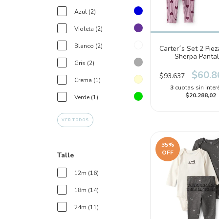
Azul (2)
Violeta (2)
Blanco (2)
Carter´s Set 2 Pie
Sherpa Panta
Gris (2)
Corazones (1U25
$60.8
$93.637
Crema (1)
3
cuotas sin inter
$20.288,02
Verde (1)
VER TODOS
35
%
OFF
Talle
12m (16)
18m (14)
24m (11)