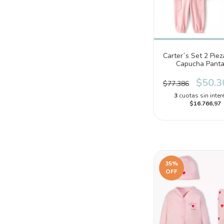
Carter´s Set 2 Pie
Capucha Panta
(1T891310)
$50.3
$77.386
3
cuotas sin inter
$16.766,97
35
%
OFF