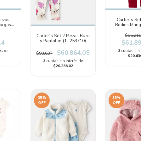
iezas
Carter´s Set
argas
Bodies Mang
ur
Pantalon (
$95.218
Carter´s Set 2 Piezas Buzo
y Pantalon (1T253710)
14
$61.8
és de
3
cuotas sin 
$60.864,05
$93.637
$20.63
3
cuotas sin interés de
$20.288,02
35
%
35
%
OFF
OFF