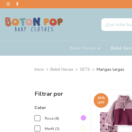
Bebé Nenas
Bebé Ne
Inicio
>
Bebé Nenas
>
SETS
>
Mangas largas
Filtrar por
35
%
OFF
Color
Rosa (8)
Marfil (3)