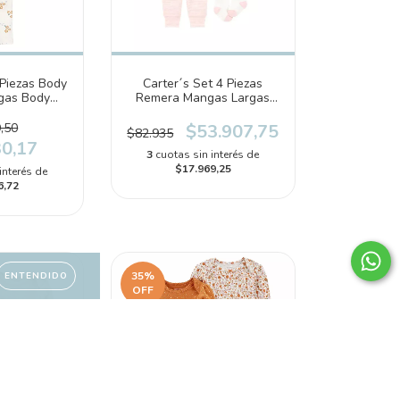
 Piezas Body
Carter´s Set 4 Piezas
gas Body
Remera Mangas Largas
s Pantalon
Pantalon Vincha Medias
610)
(1S938210)
,50
$53.907,75
$82.935
30,17
3
cuotas sin interés de
$17.969,25
interés de
6,72
35
%
ENTENDIDO
OFF