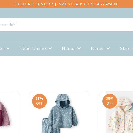
3 CUOTAS SIN INTERÉS | ENVÍOS GRATIS COMPRAS +$250.00
nes
Bebé Unisex
Nenas
Nenes
Skip 
35
%
35
%
OFF
OFF