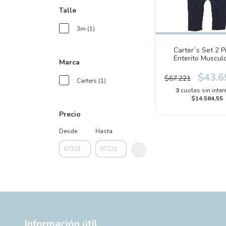
Talle
3m (1)
Carter´s Set 2 P
Enterito Muscul
Marca
Babero (1N763
$43.6
$67.221
Carters (1)
3
cuotas sin inter
$14.564,55
Precio
Desde
Hasta
Información útil