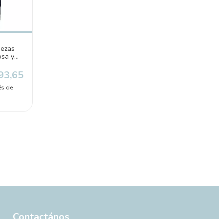
iezas
osa y
110)
93,65
és de
Contactános