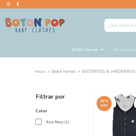
Bebé Nenas
Bebé Ne
Inicio
>
Bebé Nenes
>
ENTERITOS & JARDINEROS
Filtrar por
35
%
OFF
Color
Azul Navy (1)