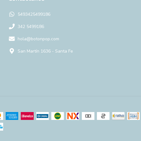
5493425499186
342 5499186
hola@botonpop.com
San Martín 1636 - Santa Fe