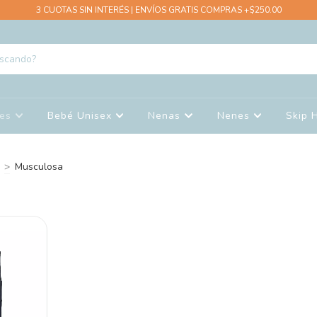
3 CUOTAS SIN INTERÉS | ENVÍOS GRATIS COMPRAS +$250.00
nes
Bebé Unisex
Nenas
Nenes
Skip 
>
Musculosa