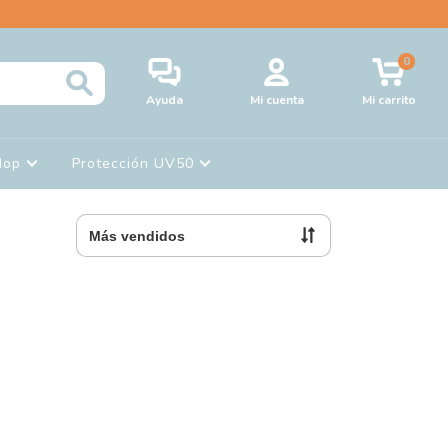
0
Ayuda
Mi cuenta
Mi carrito
Hop
Protección UV50