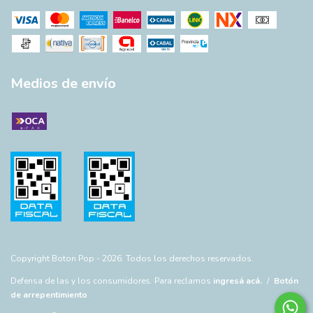
Medios de envío
Copyright Boton Pop - 2026. Todos los derechos reservados.
Defensa de las y los consumidores. Para reclamos
ingresá acá.
/
Botón
de arrepentimiento