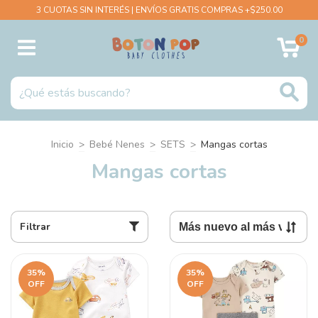
3 CUOTAS SIN INTERÉS | ENVÍOS GRATIS COMPRAS +$250.00
0
Inicio
>
Bebé Nenes
>
SETS
>
Mangas cortas
Mangas cortas
Filtrar
35
%
35
%
OFF
OFF