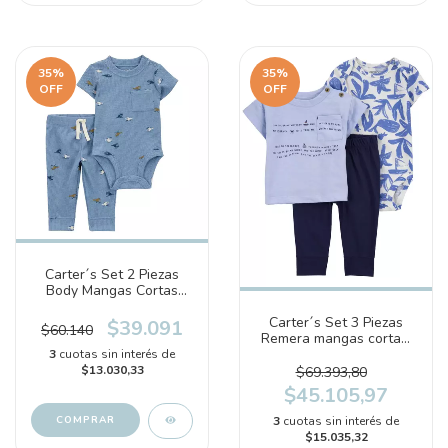
35
%
35
%
OFF
OFF
Carter´s Set 2 Piezas
Body Mangas Cortas
Pantalon Helicoptero
(1S920110)
Carter´s Set 3 Piezas
$39.091
$60.140
Remera mangas cortas.
Body mangas cortas y
3
cuotas sin interés de
Pantalon (1Q924810)
$13.030,33
$69.393,80
$45.105,97
COMPRAR
3
cuotas sin interés de
$15.035,32