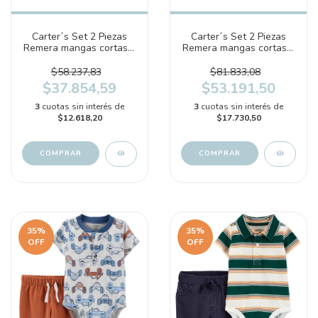
Carter´s Set 2 Piezas
Carter´s Set 2 Piezas
Remera mangas cortas y
Remera mangas cortas y
Short "Dino" (1O868710)
Short "Avioneta"
(1N617510)
$58.237,83
$81.833,08
$37.854,59
$53.191,50
3
cuotas sin interés de
3
cuotas sin interés de
$12.618,20
$17.730,50
COMPRAR
COMPRAR
35
%
35
%
OFF
OFF