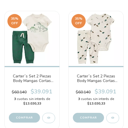
35
%
35
%
OFF
OFF
Carter´s Set 2 Piezas
Carter´s Set 2 Piezas
Body Mangas Cortas
Body Mangas Cortas
Pantalon Dinosaurios
Pantalon Camaleones
(1S924310)
(1S920310)
$39.091
$39.091
$60.140
$60.140
3
cuotas sin interés de
3
cuotas sin interés de
$13.030,33
$13.030,33
COMPRAR
COMPRAR