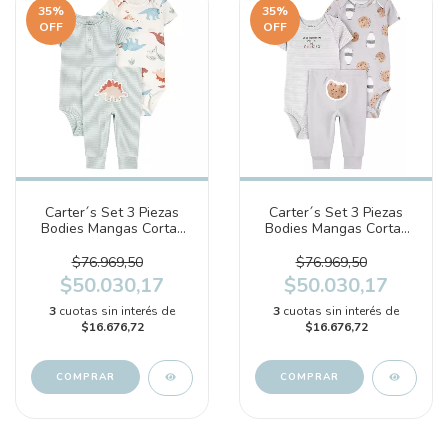
35
%
35
%
OFF
OFF
Carter´s Set 3 Piezas
Carter´s Set 3 Piezas
Bodies Mangas Cortas
Bodies Mangas Cortas
Pantalon Dinosaurios
Pantalon (1T122410)
(1S990910)
$76.969,50
$76.969,50
$50.030,17
$50.030,17
3
cuotas sin interés de
3
cuotas sin interés de
$16.676,72
$16.676,72
COMPRAR
COMPRAR