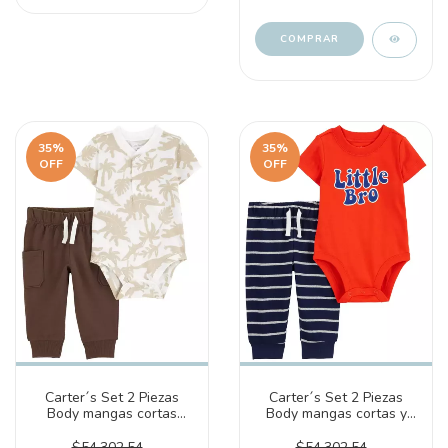
COMPRAR
35
%
35
%
OFF
OFF
Carter´s Set 2 Piezas
Carter´s Set 2 Piezas
Body mangas cortas
Body mangas cortas y
Dinosaurio y Pantalón
Pantalón (1Q429310)
(1Q536410)
$54.302,54
$54.302,54