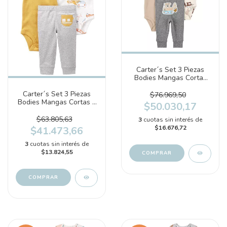
Carter´s Set 3 Piezas
Bodies Mangas Cortas
Pantalon Construccion
(1S991010)
Carter´s Set 3 Piezas
$76.969,50
Bodies Mangas Cortas y
$50.030,17
Pantalón "Helicóptero"
(1P571510)
$63.805,63
3
cuotas sin interés de
$16.676,72
$41.473,66
3
cuotas sin interés de
$13.824,55
COMPRAR
COMPRAR