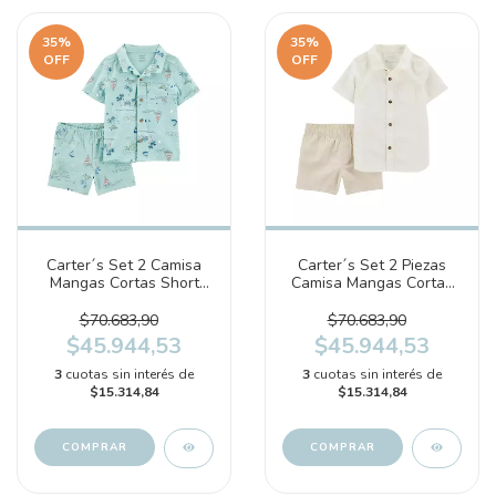
35
%
35
%
OFF
OFF
Carter´s Set 2 Camisa
Carter´s Set 2 Piezas
Mangas Cortas Short
Camisa Mangas Cortas
(1T084310)
Short (1T109110)
$70.683,90
$70.683,90
$45.944,53
$45.944,53
3
cuotas sin interés de
3
cuotas sin interés de
$15.314,84
$15.314,84
COMPRAR
COMPRAR