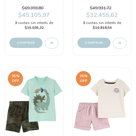
Pantalón (1P571410)
Pantalón "Rayas"
(1N052410)
$69.393,80
$49.931,72
$45.105,97
$32.455,62
3
cuotas sin interés de
3
cuotas sin interés de
$15.035,32
$10.818,54
COMPRAR
COMPRAR
35
%
35
%
OFF
OFF