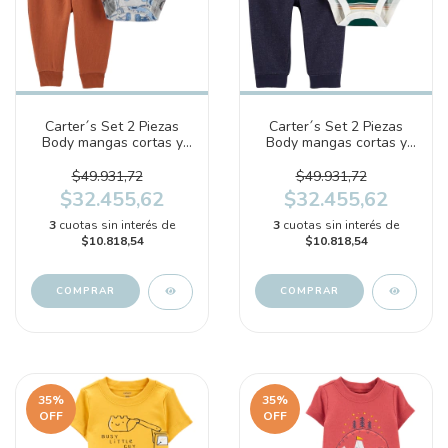
Carter´s Set 2 Piezas
Carter´s Set 2 Piezas
Body mangas cortas y
Body mangas cortas y
Pantalón "Vehículos"
Pantalón (1N607710)
(1N608010)
$49.931,72
$49.931,72
$32.455,62
$32.455,62
3
cuotas sin interés de
3
cuotas sin interés de
$10.818,54
$10.818,54
COMPRAR
COMPRAR
35
%
35
%
OFF
OFF