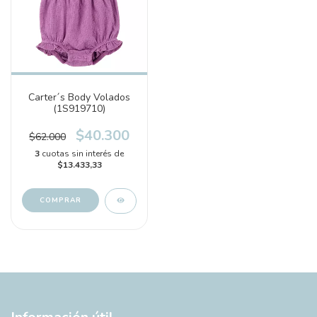
Carter´s Body Volados
(1S919710)
$40.300
$62.000
3
cuotas sin interés de
$13.433,33
COMPRAR