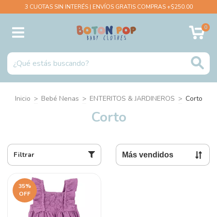
3 CUOTAS SIN INTERÉS | ENVÍOS GRATIS COMPRAS +$250.00
0
Inicio
>
Bebé Nenas
>
ENTERITOS & JARDINEROS
>
Corto
Corto
Filtrar
35
%
OFF