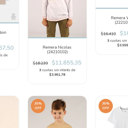
Remera 
(22210
$1
tion
$16.410
3
cuotas sin 
$3.555
57,50
Remera Nicolas
(24210102)
és de
$11.855,35
$18.239
3
cuotas sin interés de
$3.951,78
35
%
35
%
OFF
OFF