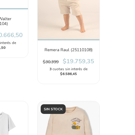
Walter
104)
0.666,50
interés de
,50
Remera Raul (25110108)
$19.759,35
$30.399
3
cuotas sin interés de
$6.586,45
SIN STOCK