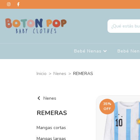
Bebé Nenas
Bebé Ne
Inicio
>
Nenes
>
REMERAS
Nenes
35
%
OFF
REMERAS
Mangas cortas
Mangas largas