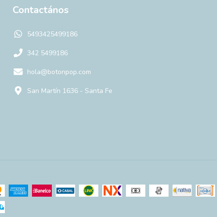
Contactános
5493425499186
342 5499186
hola@botonpop.com
San Martín 1636 - Santa Fe