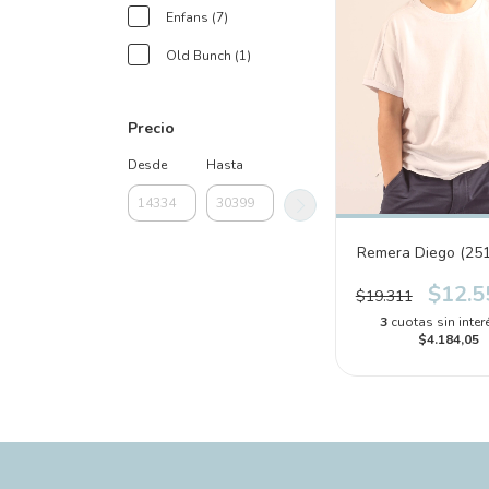
Enfans (7)
Old Bunch (1)
Precio
Desde
Hasta
Remera Diego (25
$12.5
$19.311
3
cuotas sin inter
$4.184,05