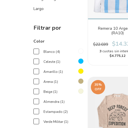
Largo
Filtrar por
Remera 10 Arge
(RA10)
Color
$14.3
$22.039
3
cuotas sin inter
Blanco (4)
$4.775,12
Celeste (1)
Amarillo (1)
Arena (1)
35
%
OFF
Beige (1)
Almendra (1)
Estampado (2)
Verde Militar (1)