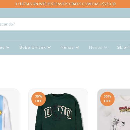
3 CUOTAS SIN INTERÉS | ENVÍOS GRATIS COMPRAS +$250.00
nes
Bebé Unisex
Nenas
Nenes
Skip 
35
%
35
%
OFF
OFF