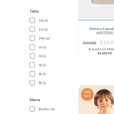
Talle
10t (3)
Remera Expedi
12t (2)
(4537025)
24m (2)
$13.3
$20.550
2t (2)
3
cuotas sin inter
$4.452,50
3t (1)
4t (2)
6t (3)
8t (2)
35
%
OFF
Marca
Buditas (4)