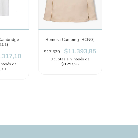
Cambridge
Remera Camping (RCNG)
101)
$11.393,85
$17.529
.317,10
3
cuotas sin interés de
interés de
$3.797,95
,70