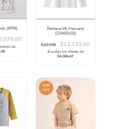
ds (RFRI)
Remera ML Harvard
(22460102)
0.379,85
$13.153,40
$20.236
interés de
,95
3
cuotas sin interés de
$4.384,47
35
%
OFF