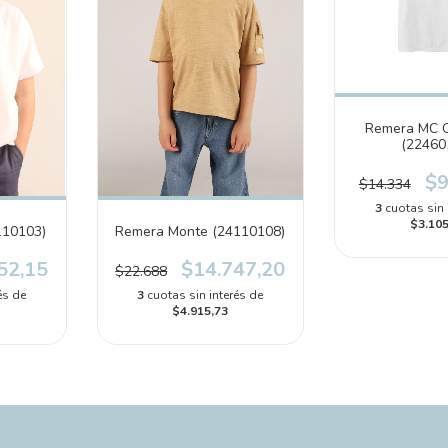
Remera MC 
(22460
$9
$14.334
3
cuotas sin 
$3.105
110103)
Remera Monte (24110108)
52,15
$14.747,20
$22.688
és de
3
cuotas sin interés de
$4.915,73