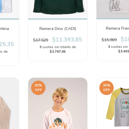
Remera Frien
ntina
Remera Dino (CADI)
$1
$11.393,85
$15.969
$17.529
25,35
3
cuotas sin 
3
cuotas sin interés de
$3.459
és de
$3.797,95
35
%
35
%
OFF
OFF