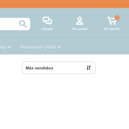
0
Ayuda
Mi cuenta
Mi carrito
Hop
Protección UV50