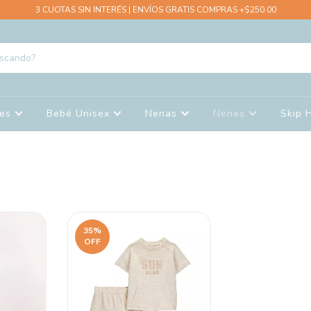
3 CUOTAS SIN INTERÉS | ENVÍOS GRATIS COMPRAS +$250.00
nes
Bebé Unisex
Nenas
Nenes
Skip 
35
%
OFF