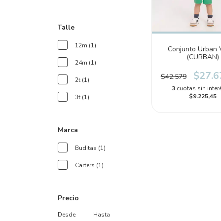
Talle
12m (1)
Conjunto Urban 
(CURBAN)
24m (1)
$27.6
$42.579
2t (1)
3
cuotas sin inter
$9.225,45
3t (1)
Marca
Buditas (1)
Carters (1)
Precio
Desde
Hasta