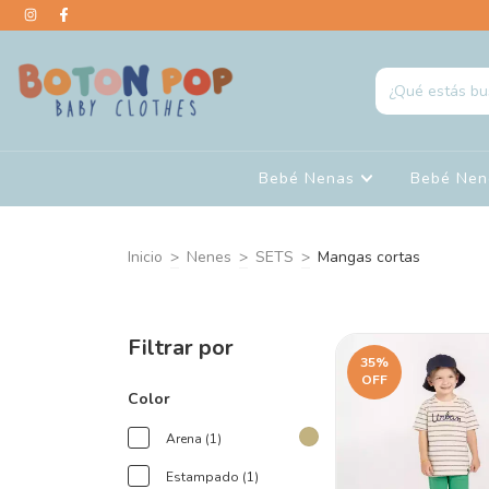
Bebé Nenas
Bebé Ne
Inicio
>
Nenes
>
SETS
>
Mangas cortas
Filtrar por
35
%
OFF
Color
Arena (1)
Estampado (1)