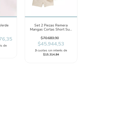
Verde
Set 2 Piezas Remera
Mangas Cortas Short Sun
Club (2T083710)
76,35
$70.683,90
$45.944,53
és de
3
cuotas sin interés de
$15.314,84