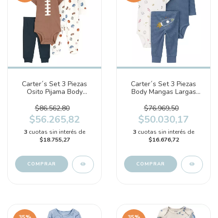
Carter´s Set 3 Piezas
Carter´s Set 3 Piezas
Osito Pijama Body
Body Mangas Largas
Mangas Cortas Pantalon
Body Mangas Cortas
(1S991810)
Pantalon (1T122110)
$86.562,80
$76.969,50
$56.265,82
$50.030,17
3
cuotas sin interés de
3
cuotas sin interés de
$18.755,27
$16.676,72
COMPRAR
COMPRAR
35
%
35
%