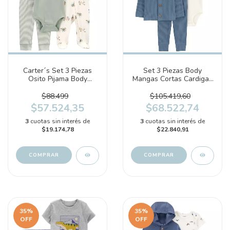
Carter´s Set 3 Piezas
Set 3 Piezas Body
Osito Pijama Body
Mangas Cortas Cardigan
Mangas Cortas Pantalon
Pantalon (1R693110)
Tortugas (1R038110)
$88.499
$105.419,60
$57.524,35
$68.522,74
3
cuotas sin interés de
3
cuotas sin interés de
$19.174,78
$22.840,91
COMPRAR
COMPRAR
35
%
35
%
OFF
OFF