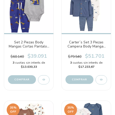
Set 2 Piezas Body
Carter´s Set 3 Piezas
Mangas Cortas Pantalon
Campera Body Mangas
Dinosaurio (1R024510)
Cortas Pantalon
(1S941310)
$39.091
$51.701
$60.140
$79.540
3
cuotas sin interés de
3
cuotas sin interés de
$13.030,33
$17.233,67
COMPRAR
COMPRAR
35
%
35
%
OFF
OFF