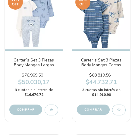
OFF
OFF
Carter´s Set 3 Piezas
Carter´s Set 3 Piezas
Body Mangas Largas
Body Mangas Cortas
Body Mangas Cortas
Body Mangas Largas
Pantalon Perritos
Pantalon Pandas
$76.969,50
$68.819,56
(1S991110)
(1P571210)
$50.030,17
$44.732,71
3
cuotas sin interés de
3
cuotas sin interés de
$16.676,72
$14.910,90
COMPRAR
COMPRAR