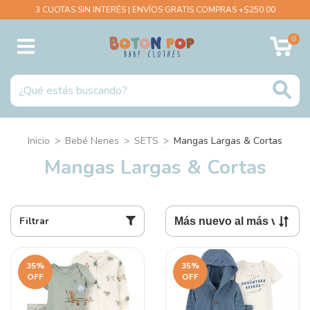
3 CUOTAS SIN INTERÉS | ENVÍOS GRATIS COMPRAS +$250.00
0
Inicio
>
Bebé Nenes
>
SETS
>
Mangas Largas & Cortas
Mangas Largas & Cortas
Filtrar
35
%
35
%
OFF
OFF