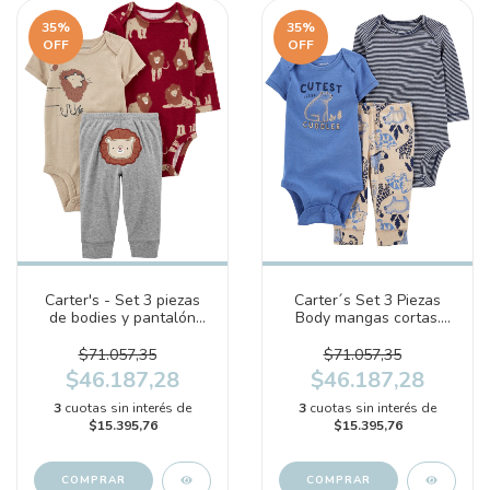
35
%
35
%
OFF
OFF
Carter's - Set 3 piezas
Carter´s Set 3 Piezas
de bodies y pantalón
Body mangas cortas.
"Leon" (1O560710)
Body mangas largas y
Pantalón "Animales"
$71.057,35
$71.057,35
(1N715510)
$46.187,28
$46.187,28
3
cuotas sin interés de
3
cuotas sin interés de
$15.395,76
$15.395,76
COMPRAR
COMPRAR