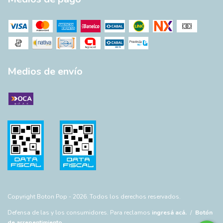
Medios de envío
Copyright Boton Pop - 2026. Todos los derechos reservados.
Defensa de las y los consumidores. Para reclamos
ingresá acá.
/
Botón
de arrepentimiento