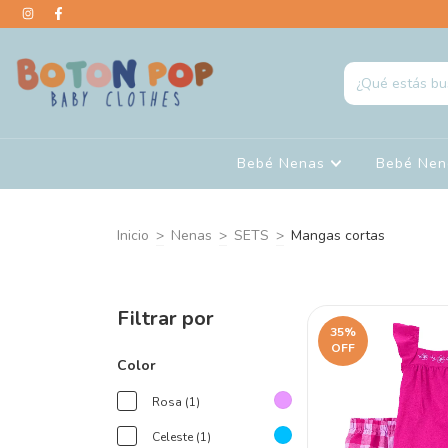
Bebé Nenas
Bebé Ne
Inicio
>
Nenas
>
SETS
>
Mangas cortas
Filtrar por
35
%
OFF
Color
Rosa (1)
Celeste (1)