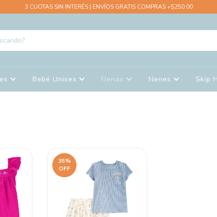
3 CUOTAS SIN INTERÉS | ENVÍOS GRATIS COMPRAS +$250.00
nes
Bebé Unisex
Nenas
Nenes
Skip 
35
%
OFF