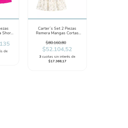
iezas
Carter´s Set 2 Piezas
 Short
Remera Mangas Cortas
)
Pollera Short (2S461710)
.135
$80.160,80
$52.104,52
és de
3
cuotas sin interés de
$17.368,17