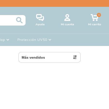
0
Ayuda
Mi cuenta
Mi carrito
Hop
Protección UV50