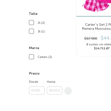
Talle
2t (2)
Carter´s Set 2 P
Remera Musculosa
3t (1)
(2Q984310
$44
$67.900
3
cuotas sin inter
Marca
$14.711,67
Carters (2)
Precio
Desde
Hasta