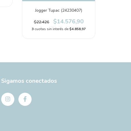
Jogger Tupac (24230407)
$14.576,90
$22.426
3
cuotas sin interés de
$4.858,97
Sigamos conectados