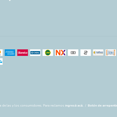
a de las y los consumidores. Para reclamos
ingresá acá.
/
Botón de arrepenti