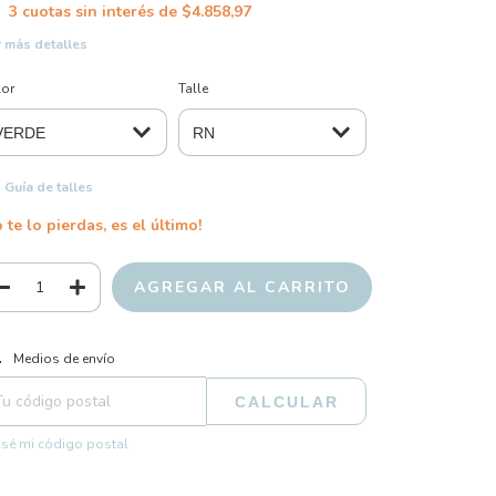
3
cuotas sin interés de
$4.858,97
 más detalles
lor
Talle
Guía de talles
 te lo pierdas, es el último!
CAMBIAR CP
regas para el CP:
Medios de envío
CALCULAR
sé mi código postal