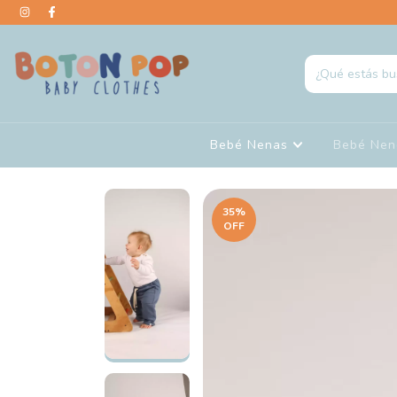
Bebé Nenas
Bebé Ne
35
%
OFF