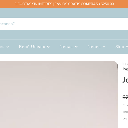
3 CUOTAS SIN INTERÉS | ENVÍOS GRATIS COMPRAS +$250.00
nes
Bebé Unisex
Nenas
Nenes
Skip 
Ini
Jo
J
$
El 
pr
Pre