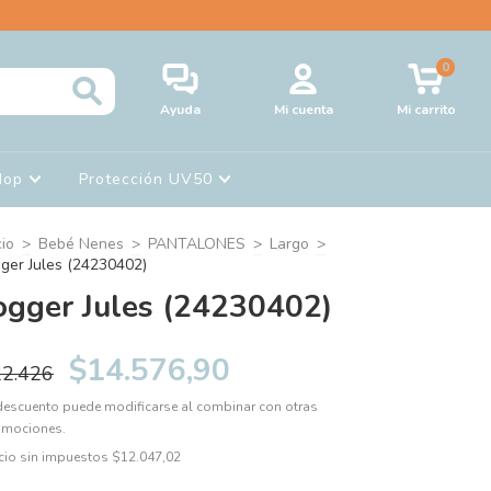
0
Ayuda
Mi cuenta
Mi carrito
Hop
Protección UV50
cio
>
Bebé Nenes
>
PANTALONES
>
Largo
>
gger Jules (24230402)
ogger Jules (24230402)
$14.576,90
22.426
descuento puede modificarse al combinar con otras
omociones.
cio sin impuestos
$12.047,02