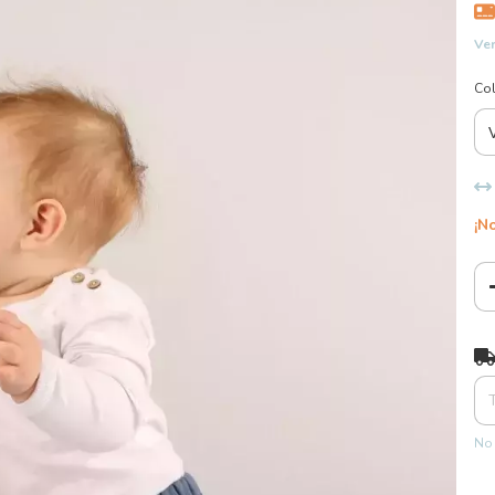
Ver
Co
¡No
Ent
No 