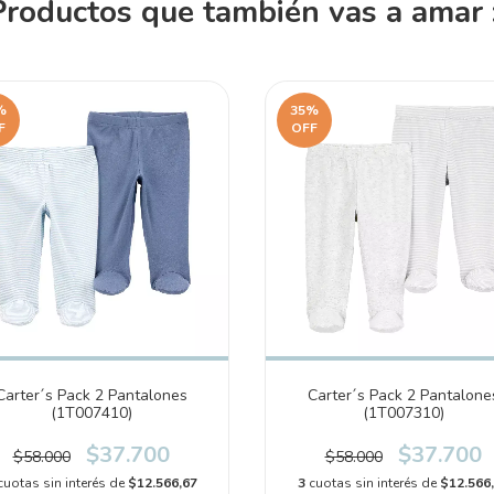
Productos que también vas a amar :
%
35
%
F
OFF
Carter´s Pack 2 Pantalones
Carter´s Pack 2 Pantalone
(1T007410)
(1T007310)
$37.700
$37.700
$58.000
$58.000
cuotas sin interés de
$12.566,67
3
cuotas sin interés de
$12.566