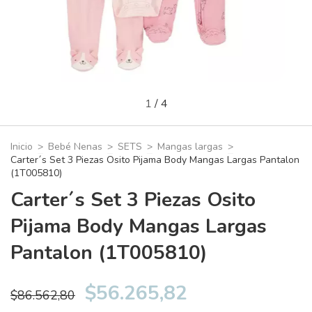
1
/
4
Inicio
>
Bebé Nenas
>
SETS
>
Mangas largas
>
Carter´s Set 3 Piezas Osito Pijama Body Mangas Largas Pantalon
(1T005810)
Carter´s Set 3 Piezas Osito
Pijama Body Mangas Largas
Pantalon (1T005810)
$56.265,82
$86.562,80