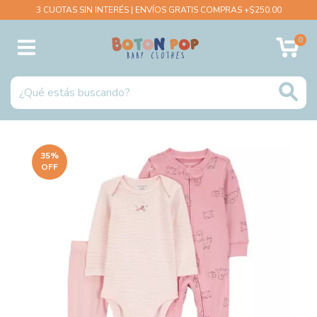
3 CUOTAS SIN INTERÉS | ENVÍOS GRATIS COMPRAS +$250.00
0
35
%
OFF