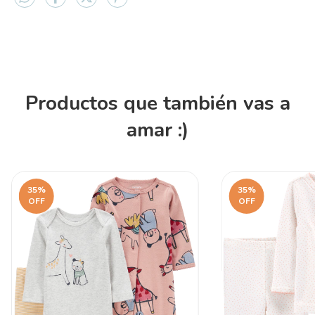
Productos que también vas a
amar :)
35
%
35
%
OFF
OFF