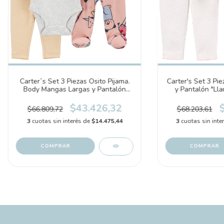
Carter´s Set 3 Piezas Osito Pijama.
Carter's Set 3 Pi
Body Mangas Largas y Pantalón
y Pantalón "Ll
"Animalitos" (1O015510)
$43.426,32
$66.809,72
$68.203,61
3
cuotas sin interés de
$14.475,44
3
cuotas sin inte
COMPRAR
COMPRAR