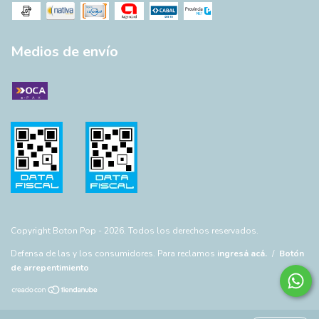
Medios de envío
Copyright Boton Pop - 2026. Todos los derechos reservados.
Defensa de las y los consumidores. Para reclamos
ingresá acá.
/
Botón
de arrepentimiento