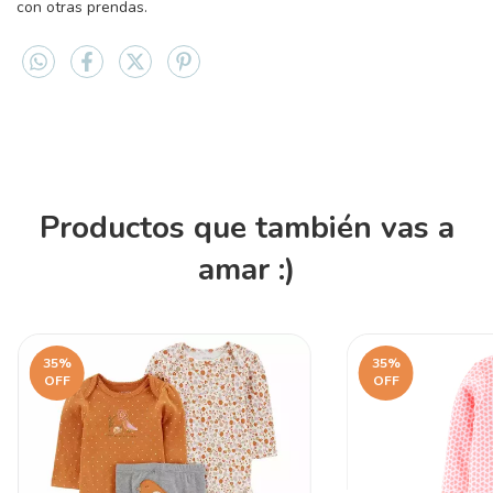
con otras prendas.
Productos que también vas a
amar :)
35
%
35
%
OFF
OFF