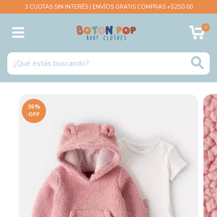
3 CUOTAS SIN INTERÉS | ENVÍOS GRATIS COMPRAS +$250.00
0
35
%
OFF