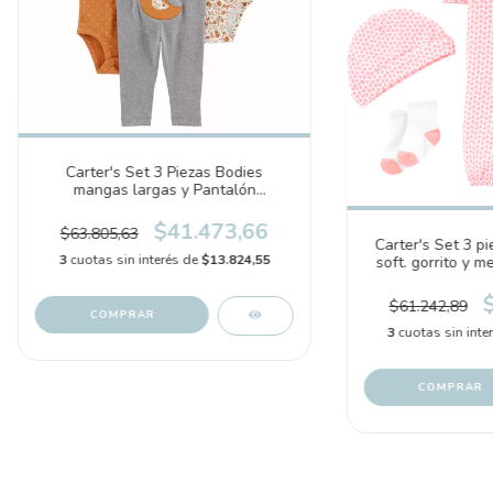
Carter's Set 3 Piezas Bodies
mangas largas y Pantalón
"Pajaritos" (1P870910)
$41.473,66
$63.805,63
Carter's Set 3 pi
3
cuotas sin interés de
$13.824,55
soft. gorrito y m
(1674
$61.242,89
COMPRAR
3
cuotas sin inte
COMPRAR